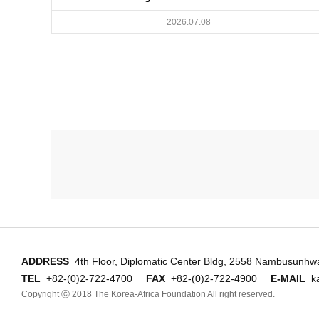
2026.07.08
ADDRESS
4th Floor, Diplomatic Center Bldg, 2558 Nambusunhw
TEL
+82-(0)2-722-4700
FAX
+82-(0)2-722-4900
E-MAIL
k
Copyright ⓒ 2018 The Korea-Africa Foundation
All right reserved.