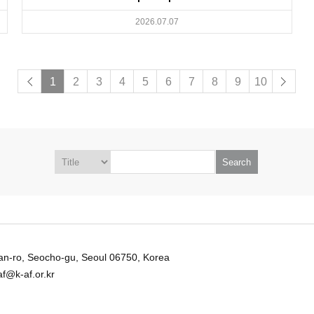
2026.07.07
1
2
3
4
5
6
7
8
9
10
Search
an-ro, Seocho-gu,
Seoul 06750, Korea
af@k-af.or.kr