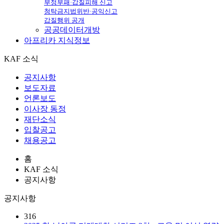
부정부패·갑질피해 신고
청탁금지법위반·공익신고
갑질행위 공개
공공데이터개방
아프리카
지식정보
KAF 소식
공지사항
보도자료
언론보도
이사장 동정
재단소식
입찰공고
채용공고
홈
KAF 소식
공지사항
공지사항
316