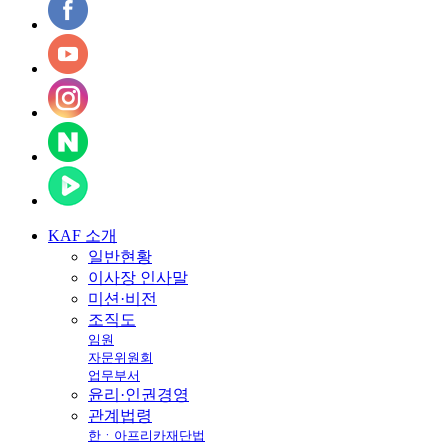
KAF
소개
일반현황
이사장 인사말
미션·비전
조직도
임원
자문위원회
업무부서
윤리·인권경영
관계법령
한ㆍ아프리카재단법