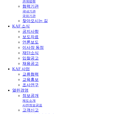
관계법령
협력기관
국내기관
국외기관
찾아오시는 길
KAF
소식
공지사항
보도자료
언론보도
이사장 동정
재단소식
입찰공고
채용공고
KAF
사업
교류협력
교육홍보
조사연구
열린
경영
정보공개
제도소개
사전정보공표
고객신고