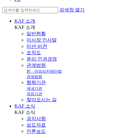
검색창 열기
KAF 소개
KAF
소개
일반현황
이사장 인사말
미션·비전
조직도
윤리·인권경영
관계법령
한ㆍ아프리카재단법
관계법령
협력기관
국내기관
국외기관
찾아오시는 길
KAF 소식
KAF
소식
공지사항
보도자료
언론보도