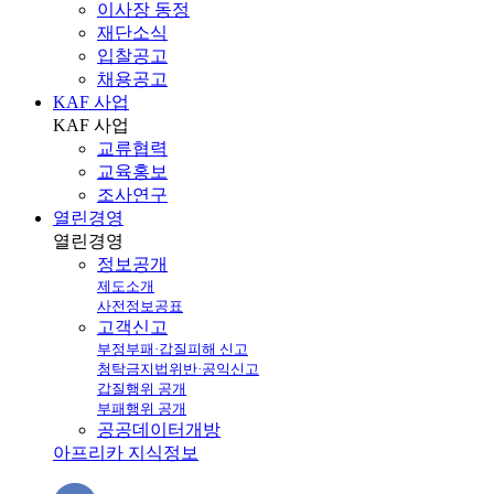
이사장 동정
재단소식
입찰공고
채용공고
KAF 사업
KAF
사업
교류협력
교육홍보
조사연구
열린경영
열린
경영
정보공개
제도소개
사전정보공표
고객신고
부정부패·갑질피해 신고
청탁금지법위반·공익신고
갑질행위 공개
부패행위 공개
공공데이터개방
아프리카 지식정보