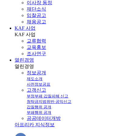
이사장 동정
재단소식
입찰공고
채용공고
KAF 사업
KAF
사업
교류협력
교육홍보
조사연구
열린경영
열린
경영
정보공개
제도소개
사전정보공표
고객신고
부정부패·갑질피해 신고
청탁금지법위반·공익신고
갑질행위 공개
부패행위 공개
공공데이터개방
아프리카 지식정보