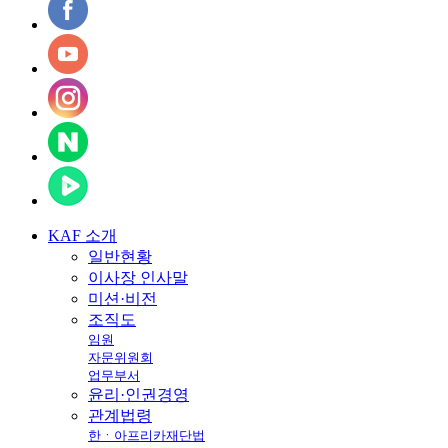
KAF
소개
일반현황
이사장 인사말
미션·비전
조직도
임원
자문위원회
업무부서
윤리·인권경영
관계법령
한ㆍ아프리카재단법