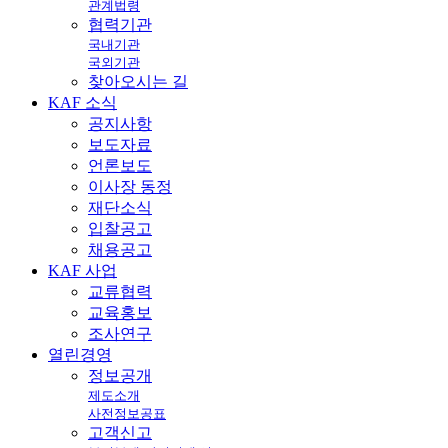
관계법령
협력기관
국내기관
국외기관
찾아오시는 길
KAF
소식
공지사항
보도자료
언론보도
이사장 동정
재단소식
입찰공고
채용공고
KAF
사업
교류협력
교육홍보
조사연구
열린
경영
정보공개
제도소개
사전정보공표
고객신고