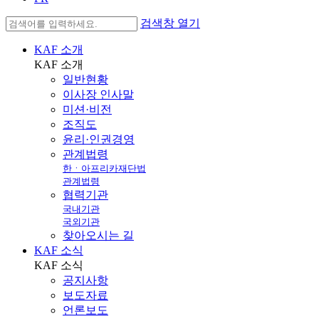
검색창 열기
KAF 소개
KAF
소개
일반현황
이사장 인사말
미션·비전
조직도
윤리·인권경영
관계법령
한ㆍ아프리카재단법
관계법령
협력기관
국내기관
국외기관
찾아오시는 길
KAF 소식
KAF
소식
공지사항
보도자료
언론보도