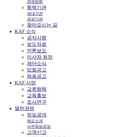
관계법령
협력기관
국내기관
국외기관
찾아오시는 길
KAF
소식
공지사항
보도자료
언론보도
이사장 동정
재단소식
입찰공고
채용공고
KAF
사업
교류협력
교육홍보
조사연구
열린
경영
정보공개
제도소개
사전정보공표
고객신고