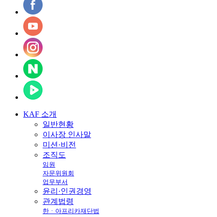
KAF
소개
일반현황
이사장 인사말
미션·비전
조직도
임원
자문위원회
업무부서
윤리·인권경영
관계법령
한ㆍ아프리카재단법