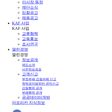
이사장 동정
재단소식
입찰공고
채용공고
KAF 사업
KAF
사업
교류협력
교육홍보
조사연구
열린경영
열린
경영
정보공개
제도소개
사전정보공표
고객신고
부정부패·갑질피해 신고
청탁금지법위반·공익신고
갑질행위 공개
부패행위 공개
공공데이터개방
아프리카 지식정보