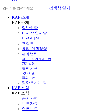
검색창 열기
KAF 소개
KAF
소개
일반현황
이사장 인사말
미션·비전
조직도
윤리·인권경영
관계법령
한ㆍ아프리카재단법
관계법령
협력기관
국내기관
국외기관
찾아오시는 길
KAF 소식
KAF
소식
공지사항
보도자료
언론보도