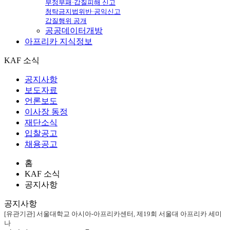
부정부패·갑질피해 신고
청탁금지법위반·공익신고
갑질행위 공개
공공데이터개방
아프리카
지식정보
KAF 소식
공지사항
보도자료
언론보도
이사장 동정
재단소식
입찰공고
채용공고
홈
KAF 소식
공지사항
공지사항
[유관기관] 서울대학교 아시아-아프리카센터, 제19회 서울대 아프리카 세미
나