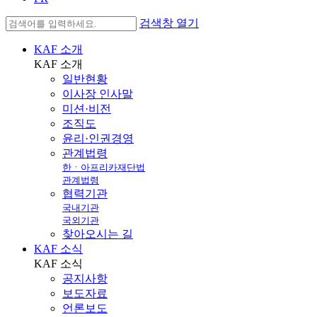
검색창 열기
KAF 소개
KAF
소개
일반현황
이사장 인사말
미션·비전
조직도
윤리·인권경영
관계법령
한ㆍ아프리카재단법
관계법령
협력기관
국내기관
국외기관
찾아오시는 길
KAF 소식
KAF
소식
공지사항
보도자료
언론보도