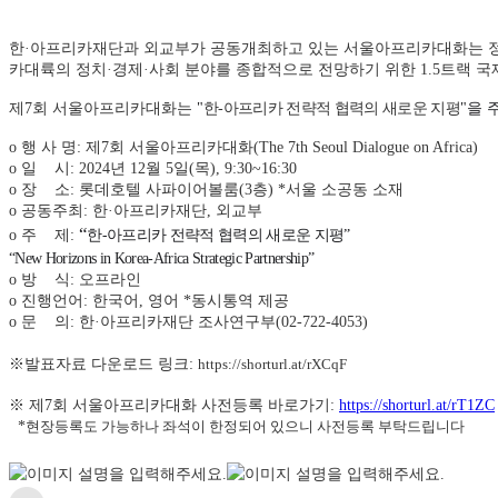
한·아프리카재단과 외교부가 공동개최하고 있는 서울아프리카대화는 정부
카대륙의 정치·경제·사회 분야를 종합적으로 전망하기 위한 1.5트랙 
제7회 서울아프리카대화는
"
한
-
아프리카 전략적 협력의 새로운 지평
"을
o 행 사 명: 제7회 서울아프리카대화(The 7th Seoul Dialogue on Africa)
o 일 시: 2024년 12월 5일(목), 9:30~16:30
o 장 소: 롯데호텔 사파이어볼룸(3층) *서울 소공동 소재
o 공동주최: 한
·
아프리카재단, 외교부
“
o 주 제:
한
-
아프리카 전략적 협력의 새로운 지평
”
“New Horizons in Korea-Africa Strategic Partnership”
o 방 식: 오프라인
o 진행언어: 한국어, 영어 *동시통역 제공
o 문 의:
한
·
아프리카재단 조사연구부(02-722-4053)
※발표자료 다운로드 링크:
https://shorturl.at/rXCqF
※ 제7회 서울아프리카대화 사전등록 바로가기:
https://shorturl.at/rT1ZC
*
현장등록도 가능하나 좌석이 한정되어 있으니 사전등록 부탁드립니다