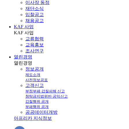
이사장 동정
재단소식
입찰공고
채용공고
KAF 사업
KAF
사업
교류협력
교육홍보
조사연구
열린경영
열린
경영
정보공개
제도소개
사전정보공표
고객신고
부정부패·갑질피해 신고
청탁금지법위반·공익신고
갑질행위 공개
부패행위 공개
공공데이터개방
아프리카 지식정보