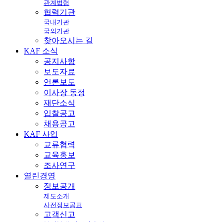
관계법령
협력기관
국내기관
국외기관
찾아오시는 길
KAF
소식
공지사항
보도자료
언론보도
이사장 동정
재단소식
입찰공고
채용공고
KAF
사업
교류협력
교육홍보
조사연구
열린
경영
정보공개
제도소개
사전정보공표
고객신고