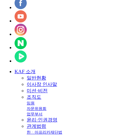
KAF
소개
일반현황
이사장 인사말
미션·비전
조직도
임원
자문위원회
업무부서
윤리·인권경영
관계법령
한ㆍ아프리카재단법