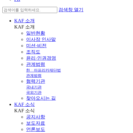
검색창 열기
KAF 소개
KAF
소개
일반현황
이사장 인사말
미션·비전
조직도
윤리·인권경영
관계법령
한ㆍ아프리카재단법
관계법령
협력기관
국내기관
국외기관
찾아오시는 길
KAF 소식
KAF
소식
공지사항
보도자료
언론보도