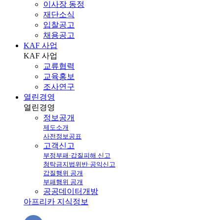
이사장 동정
재단소식
입찰공고
채용공고
KAF 사업
KAF
사업
교류협력
교육홍보
조사연구
열린경영
열린
경영
정보공개
제도소개
사전정보공표
고객신고
부정부패·갑질피해 신고
청탁금지법위반·공익신고
갑질행위 공개
부패행위 공개
공공데이터개방
아프리카 지식정보