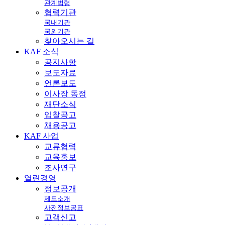
관계법령
협력기관
국내기관
국외기관
찾아오시는 길
KAF
소식
공지사항
보도자료
언론보도
이사장 동정
재단소식
입찰공고
채용공고
KAF
사업
교류협력
교육홍보
조사연구
열린
경영
정보공개
제도소개
사전정보공표
고객신고