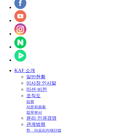
KAF
소개
일반현황
이사장 인사말
미션·비전
조직도
임원
자문위원회
업무부서
윤리·인권경영
관계법령
한ㆍ아프리카재단법