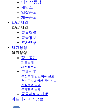
이사장 동정
재단소식
입찰공고
채용공고
KAF 사업
KAF
사업
교류협력
교육홍보
조사연구
열린경영
열린
경영
정보공개
제도소개
사전정보공표
고객신고
부정부패·갑질피해 신고
청탁금지법위반·공익신고
갑질행위 공개
부패행위 공개
공공데이터개방
아프리카 지식정보