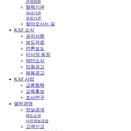
관계법령
협력기관
국내기관
국외기관
찾아오시는 길
KAF
소식
공지사항
보도자료
언론보도
이사장 동정
재단소식
입찰공고
채용공고
KAF
사업
교류협력
교육홍보
조사연구
열린
경영
정보공개
제도소개
사전정보공표
고객신고