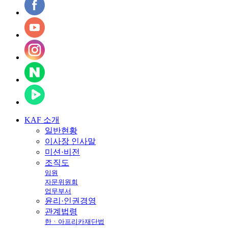
KAF
소개
일반현황
이사장 인사말
미션·비전
조직도
임원
자문위원회
업무부서
윤리·인권경영
관계법령
한ㆍ아프리카재단법