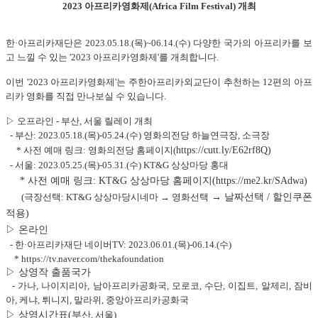
2023 아프리카영화제(Africa Film Festival) 개최
한·아프리카재단은 2023.05.18.(목)~06.14.(수) 다양한 국가의 아프리카를 보
고 느낄 수 있는 '2023 아프리카영화제'를 개최합니다.
이번 '2023 아프리카영화제'는 주한아프리카외교단이 추천하는 12편의 아프
리카 영화를 직접 만나보실 수 있습니다.
▷ 오프라인 - 부산, 서울 릴레
이 개최
- 부산: 202
3.05
.18.(목)-05.24.(수) 영화의전당 하늘연극장, 소극장
* 사전 예매 링크: 영화의전당 홈페이지(
https://cutt.ly/E62rf8Q)
- 서울: 2023.05.
25.(목)-05.31.(수) KT&G 상상마당 홍대
* 사전 예매 링크
: KT&G 상상마당 홈페이지(
https://me2.kr/SAdwa)
(극장선택: KT&G 상상마당시네마 → 영화선택
→
날짜선택 / 할인쿠폰
적용)
▷ 온라인
- 한·아프리카재단 네이버TV: 2023.06.01.(목)-06.14.(수)
* https://tv.naver.com/thekafoundation
▷ 상영작 출품국가
- 가나,
나이지리아, 남아프리카공화국, 모로코, 수단, 이집트, 알제리, 잠비
아, 케냐, 튀니지, 말라위, 중앙아프리카공화국
▷ 상영시간표(부
산, 서울)