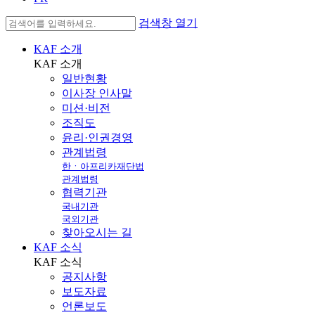
검색창 열기
KAF 소개
KAF
소개
일반현황
이사장 인사말
미션·비전
조직도
윤리·인권경영
관계법령
한ㆍ아프리카재단법
관계법령
협력기관
국내기관
국외기관
찾아오시는 길
KAF 소식
KAF
소식
공지사항
보도자료
언론보도