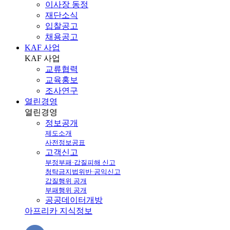
이사장 동정
재단소식
입찰공고
채용공고
KAF 사업
KAF
사업
교류협력
교육홍보
조사연구
열린경영
열린
경영
정보공개
제도소개
사전정보공표
고객신고
부정부패·갑질피해 신고
청탁금지법위반·공익신고
갑질행위 공개
부패행위 공개
공공데이터개방
아프리카 지식정보