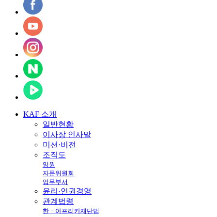
KAF
소개
일반현황
이사장 인사말
미션·비전
조직도
임원
자문위원회
업무부서
윤리·인권경영
관계법령
한ㆍ아프리카재단법