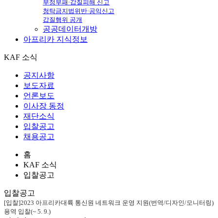
부정부패·갑질피해 신고
청탁금지법위반·공익신고
갑질행위 공개
공공데이터개방
아프리카
지식정보
KAF 소식
공지사항
보도자료
언론보도
이사장 동정
재단소식
입찰공고
채용공고
홈
KAF 소식
입찰공고
입찰공고
[입찰]2023 아프리카대륙 통신원 네트워크 운영 지원(번역/디자인/모니터링)
용역 입찰(~ 5. 9.)