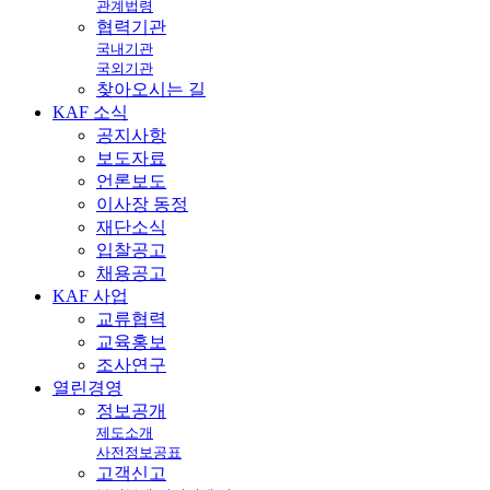
관계법령
협력기관
국내기관
국외기관
찾아오시는 길
KAF
소식
공지사항
보도자료
언론보도
이사장 동정
재단소식
입찰공고
채용공고
KAF
사업
교류협력
교육홍보
조사연구
열린
경영
정보공개
제도소개
사전정보공표
고객신고