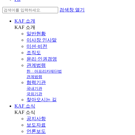
검색창 열기
KAF 소개
KAF
소개
일반현황
이사장 인사말
미션·비전
조직도
윤리·인권경영
관계법령
한ㆍ아프리카재단법
관계법령
협력기관
국내기관
국외기관
찾아오시는 길
KAF 소식
KAF
소식
공지사항
보도자료
언론보도