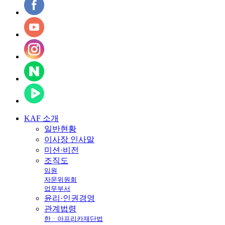
KAF
소개
일반현황
이사장 인사말
미션·비전
조직도
임원
자문위원회
업무부서
윤리·인권경영
관계법령
한ㆍ아프리카재단법