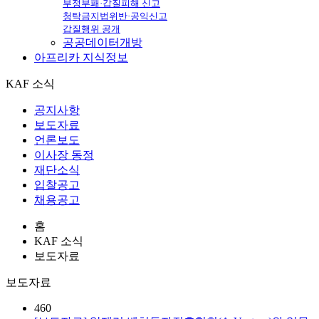
부정부패·갑질피해 신고
청탁금지법위반·공익신고
갑질행위 공개
공공데이터개방
아프리카
지식정보
KAF 소식
공지사항
보도자료
언론보도
이사장 동정
재단소식
입찰공고
채용공고
홈
KAF 소식
보도자료
보도자료
460