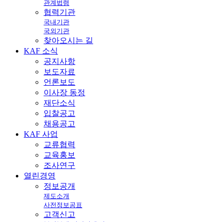
관계법령
협력기관
국내기관
국외기관
찾아오시는 길
KAF
소식
공지사항
보도자료
언론보도
이사장 동정
재단소식
입찰공고
채용공고
KAF
사업
교류협력
교육홍보
조사연구
열린
경영
정보공개
제도소개
사전정보공표
고객신고