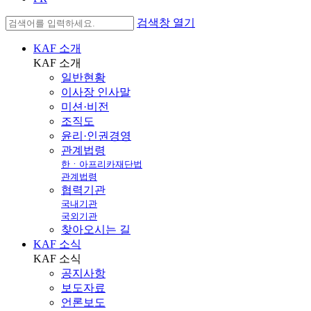
검색창 열기
KAF 소개
KAF
소개
일반현황
이사장 인사말
미션·비전
조직도
윤리·인권경영
관계법령
한ㆍ아프리카재단법
관계법령
협력기관
국내기관
국외기관
찾아오시는 길
KAF 소식
KAF
소식
공지사항
보도자료
언론보도