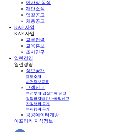
이사장 동정
재단소식
입찰공고
채용공고
KAF 사업
KAF
사업
교류협력
교육홍보
조사연구
열린경영
열린
경영
정보공개
제도소개
사전정보공표
고객신고
부정부패·갑질피해 신고
청탁금지법위반·공익신고
갑질행위 공개
부패행위 공개
공공데이터개방
아프리카 지식정보