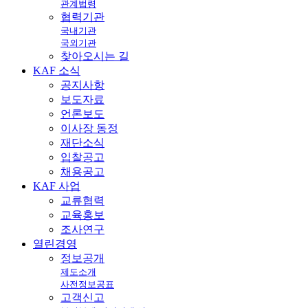
관계법령
협력기관
국내기관
국외기관
찾아오시는 길
KAF
소식
공지사항
보도자료
언론보도
이사장 동정
재단소식
입찰공고
채용공고
KAF
사업
교류협력
교육홍보
조사연구
열린
경영
정보공개
제도소개
사전정보공표
고객신고