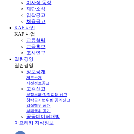
이사장 동정
재단소식
입찰공고
채용공고
KAF 사업
KAF
사업
교류협력
교육홍보
조사연구
열린경영
열린
경영
정보공개
제도소개
사전정보공표
고객신고
부정부패·갑질피해 신고
청탁금지법위반·공익신고
갑질행위 공개
부패행위 공개
공공데이터개방
아프리카 지식정보