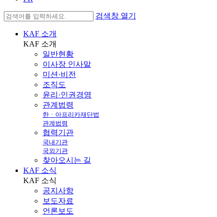
검색창 열기
KAF 소개
KAF
소개
일반현황
이사장 인사말
미션·비전
조직도
윤리·인권경영
관계법령
한ㆍ아프리카재단법
관계법령
협력기관
국내기관
국외기관
찾아오시는 길
KAF 소식
KAF
소식
공지사항
보도자료
언론보도