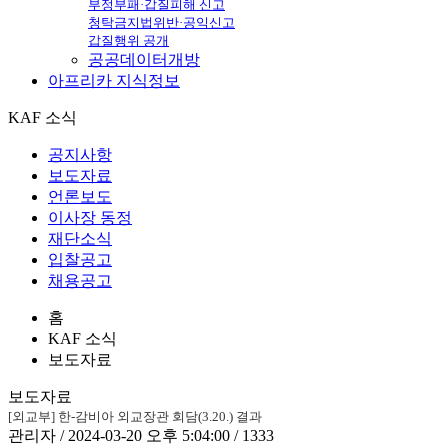
부정부패·갑질피해 신고
청탁금지법위반·공익신고
갑질행위 공개
공공데이터개방
아프리카
지식정보
KAF 소식
공지사항
보도자료
언론보도
이사장 동정
재단소식
입찰공고
채용공고
홈
KAF 소식
보도자료
보도자료
[외교부] 한-감비아 외교장관 회담(3.20.) 결과
관리자 / 2024-03-20 오후 5:04:00 / 1333