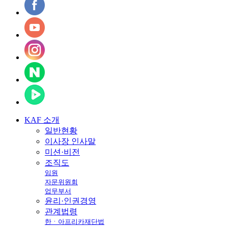
KAF
소개
일반현황
이사장 인사말
미션·비전
조직도
임원
자문위원회
업무부서
윤리·인권경영
관계법령
한ㆍ아프리카재단법