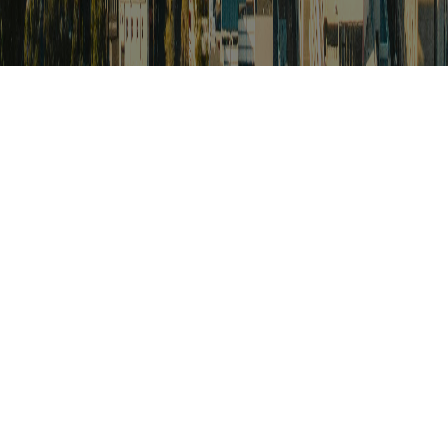
검색
아프리카 포커스
아프리카 주요이슈 브리핑
월드컵
카보베르데
K-컬처