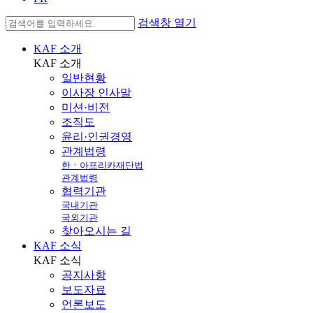
검색창 열기
KAF 소개
KAF
소개
일반현황
이사장 인사말
미션·비전
조직도
윤리·인권경영
관계법령
한ㆍ아프리카재단법
관계법령
협력기관
국내기관
국외기관
찾아오시는 길
KAF 소식
KAF
소식
공지사항
보도자료
언론보도