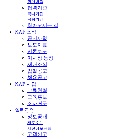
관계법령
협력기관
국내기관
국외기관
찾아오시는 길
KAF
소식
공지사항
보도자료
언론보도
이사장 동정
재단소식
입찰공고
채용공고
KAF
사업
교류협력
교육홍보
조사연구
열린
경영
정보공개
제도소개
사전정보공표
고객신고