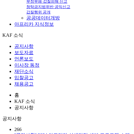
부정부패·갑질피해 신고
청탁금지법위반·공익신고
갑질행위 공개
공공데이터개방
아프리카
지식정보
KAF 소식
공지사항
보도자료
언론보도
이사장 동정
재단소식
입찰공고
채용공고
홈
KAF 소식
공지사항
공지사항
266