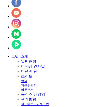
KAF
소개
일반현황
이사장 인사말
미션·비전
조직도
임원
자문위원회
업무부서
윤리·인권경영
관계법령
한ㆍ아프리카재단법