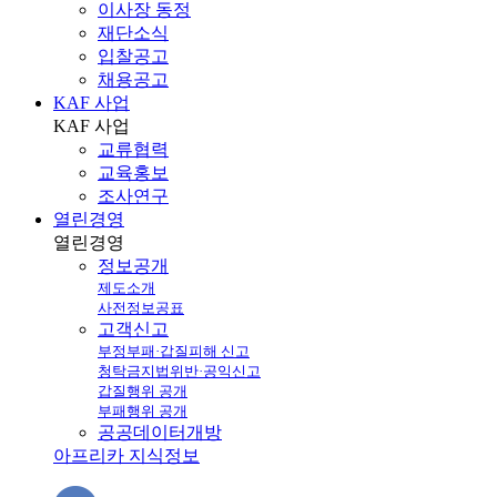
이사장 동정
재단소식
입찰공고
채용공고
KAF 사업
KAF
사업
교류협력
교육홍보
조사연구
열린경영
열린
경영
정보공개
제도소개
사전정보공표
고객신고
부정부패·갑질피해 신고
청탁금지법위반·공익신고
갑질행위 공개
부패행위 공개
공공데이터개방
아프리카 지식정보