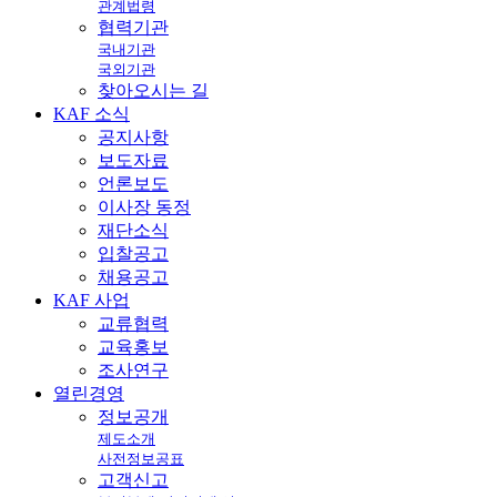
관계법령
협력기관
국내기관
국외기관
찾아오시는 길
KAF
소식
공지사항
보도자료
언론보도
이사장 동정
재단소식
입찰공고
채용공고
KAF
사업
교류협력
교육홍보
조사연구
열린
경영
정보공개
제도소개
사전정보공표
고객신고