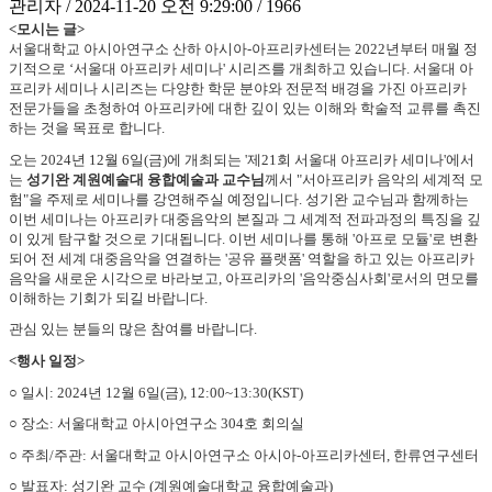
관리자 / 2024-11-20 오전 9:29:00 / 1966
<모시는 글>
서울대학교 아시아연구소 산하 아시아-아프리카센터는 2022년부터 매월 정
기적으로 ‘서울대 아프리카 세미나' 시리즈를 개최하고 있습니다. 서울대 아
프리카 세미나 시리즈는 다양한 학문 분야와 전문적 배경을 가진 아프리카
전문가들을 초청하여 아프리카에 대한 깊이 있는 이해와 학술적 교류를 촉진
하는 것을 목표로 합니다.
오는 2024년 12월 6일(금)에 개최되는 '제21회 서울대 아프리카 세미나'에서
는
성기완 계원예술대 융합예술과 교수님
께서 "서아프리카 음악의 세계적 모
험"을 주제로 세미나를 강연해주실 예정입니다. 성기완 교수님과 함께하는
이번 세미나는 아프리카 대중음악의 본질과 그 세계적 전파과정의 특징을 깊
이 있게 탐구할 것으로 기대됩니다. 이번 세미나를 통해 '아프로 모듈'로 변환
되어 전 세계 대중음악을 연결하는 '공유 플랫폼' 역할을 하고 있는 아프리카
음악을 새로운 시각으로 바라보고, 아프리카의 '음악중심사회'로서의 면모를
이해하는 기회가 되길 바랍니다.
관심 있는 분들의 많은 참여를 바랍니다.
<
행사 일정>
○ 일시: 2024년 12월 6일(금), 12:00~13:30(KST)
○ 장소: 서울대학교 아시아연구소 304호 회의실
○ 주최/주관: 서울대학교 아시아연구소 아시아-아프리카센터, 한류연구센터
○ 발표자: 성기완 교수 (계원예술대학교 융합예술과)