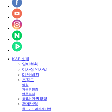
KAF
소개
일반현황
이사장 인사말
미션·비전
조직도
임원
자문위원회
업무부서
윤리·인권경영
관계법령
한ㆍ아프리카재단법