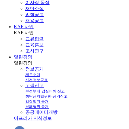
이사장 동정
재단소식
입찰공고
채용공고
KAF 사업
KAF
사업
교류협력
교육홍보
조사연구
열린경영
열린
경영
정보공개
제도소개
사전정보공표
고객신고
부정부패·갑질피해 신고
청탁금지법위반·공익신고
갑질행위 공개
부패행위 공개
공공데이터개방
아프리카 지식정보