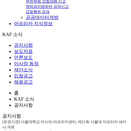
부정부패·갑질피해 신고
청탁금지법위반·공익신고
갑질행위 공개
공공데이터개방
아프리카
지식정보
KAF 소식
공지사항
보도자료
언론보도
이사장 동정
재단소식
입찰공고
채용공고
홈
KAF 소식
공지사항
공지사항
[유관기관] 서울대학교 아시아-아프리카센터, 제21회 서울대 아프리카 세미
나 개최