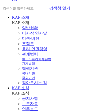
검색창 열기
KAF 소개
KAF
소개
일반현황
이사장 인사말
미션·비전
조직도
윤리·인권경영
관계법령
한ㆍ아프리카재단법
관계법령
협력기관
국내기관
국외기관
찾아오시는 길
KAF 소식
KAF
소식
공지사항
보도자료
언론보도