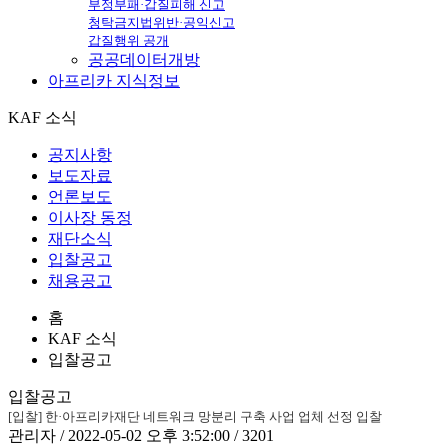
부정부패·갑질피해 신고
청탁금지법위반·공익신고
갑질행위 공개
공공데이터개방
아프리카
지식정보
KAF 소식
공지사항
보도자료
언론보도
이사장 동정
재단소식
입찰공고
채용공고
홈
KAF 소식
입찰공고
입찰공고
[입찰] 한·아프리카재단 네트워크 망분리 구축 사업 업체 선정 입찰
관리자 / 2022-05-02 오후 3:52:00 / 3201