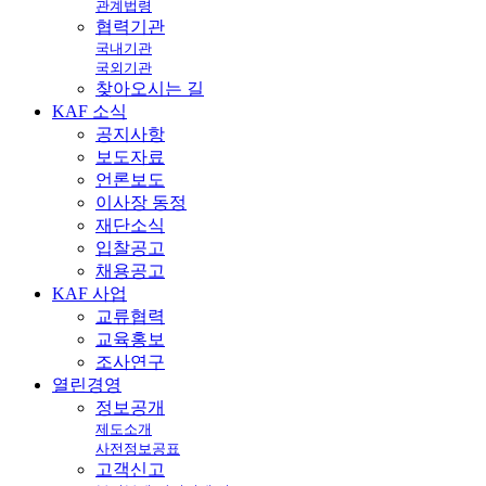
관계법령
협력기관
국내기관
국외기관
찾아오시는 길
KAF
소식
공지사항
보도자료
언론보도
이사장 동정
재단소식
입찰공고
채용공고
KAF
사업
교류협력
교육홍보
조사연구
열린
경영
정보공개
제도소개
사전정보공표
고객신고