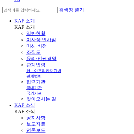
검색창 열기
KAF 소개
KAF
소개
일반현황
이사장 인사말
미션·비전
조직도
윤리·인권경영
관계법령
한ㆍ아프리카재단법
관계법령
협력기관
국내기관
국외기관
찾아오시는 길
KAF 소식
KAF
소식
공지사항
보도자료
언론보도