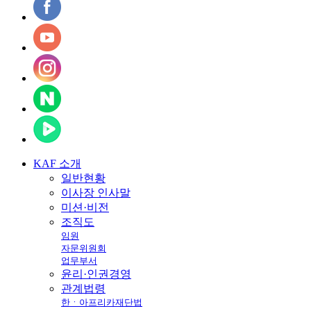
KAF
소개
일반현황
이사장 인사말
미션·비전
조직도
임원
자문위원회
업무부서
윤리·인권경영
관계법령
한ㆍ아프리카재단법