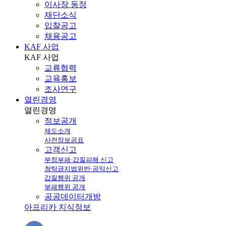
이사장 동정
재단소식
입찰공고
채용공고
KAF 사업
KAF
사업
교류협력
교육홍보
조사연구
열린경영
열린
경영
정보공개
제도소개
사전정보공표
고객신고
부정부패·갑질피해 신고
청탁금지법위반·공익신고
갑질행위 공개
부패행위 공개
공공데이터개방
아프리카 지식정보