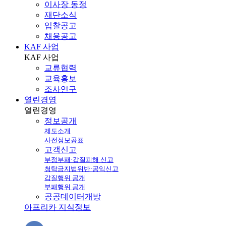
이사장 동정
재단소식
입찰공고
채용공고
KAF 사업
KAF
사업
교류협력
교육홍보
조사연구
열린경영
열린
경영
정보공개
제도소개
사전정보공표
고객신고
부정부패·갑질피해 신고
청탁금지법위반·공익신고
갑질행위 공개
부패행위 공개
공공데이터개방
아프리카 지식정보