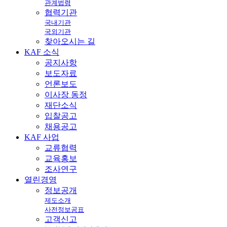
관계법령
협력기관
국내기관
국외기관
찾아오시는 길
KAF
소식
공지사항
보도자료
언론보도
이사장 동정
재단소식
입찰공고
채용공고
KAF
사업
교류협력
교육홍보
조사연구
열린
경영
정보공개
제도소개
사전정보공표
고객신고