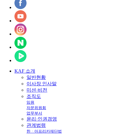
KAF
소개
일반현황
이사장 인사말
미션·비전
조직도
임원
자문위원회
업무부서
윤리·인권경영
관계법령
한ㆍ아프리카재단법