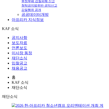
부정부패·갑질피해 신고
청탁금지법위반·공익신고
갑질행위 공개
공공데이터개방
아프리카
지식정보
KAF 소식
공지사항
보도자료
언론보도
이사장 동정
재단소식
입찰공고
채용공고
홈
KAF 소식
재단소식
재단소식