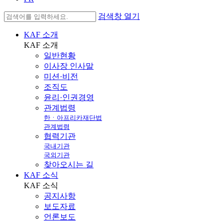
검색창 열기
KAF 소개
KAF
소개
일반현황
이사장 인사말
미션·비전
조직도
윤리·인권경영
관계법령
한ㆍ아프리카재단법
관계법령
협력기관
국내기관
국외기관
찾아오시는 길
KAF 소식
KAF
소식
공지사항
보도자료
언론보도