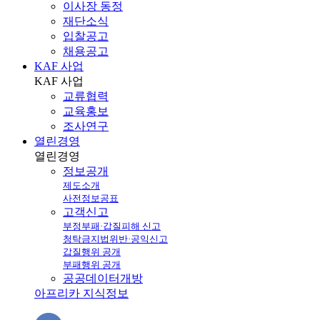
이사장 동정
재단소식
입찰공고
채용공고
KAF 사업
KAF
사업
교류협력
교육홍보
조사연구
열린경영
열린
경영
정보공개
제도소개
사전정보공표
고객신고
부정부패·갑질피해 신고
청탁금지법위반·공익신고
갑질행위 공개
부패행위 공개
공공데이터개방
아프리카 지식정보