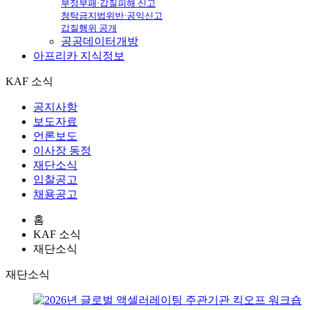
부정부패·갑질피해 신고
청탁금지법위반·공익신고
갑질행위 공개
공공데이터개방
아프리카
지식정보
KAF 소식
공지사항
보도자료
언론보도
이사장 동정
재단소식
입찰공고
채용공고
홈
KAF 소식
재단소식
재단소식