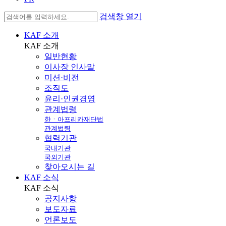
검색창 열기
KAF 소개
KAF
소개
일반현황
이사장 인사말
미션·비전
조직도
윤리·인권경영
관계법령
한ㆍ아프리카재단법
관계법령
협력기관
국내기관
국외기관
찾아오시는 길
KAF 소식
KAF
소식
공지사항
보도자료
언론보도