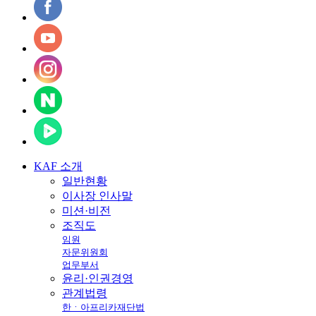
KAF
소개
일반현황
이사장 인사말
미션·비전
조직도
임원
자문위원회
업무부서
윤리·인권경영
관계법령
한ㆍ아프리카재단법