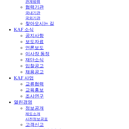
관계법령
협력기관
국내기관
국외기관
찾아오시는 길
KAF
소식
공지사항
보도자료
언론보도
이사장 동정
재단소식
입찰공고
채용공고
KAF
사업
교류협력
교육홍보
조사연구
열린
경영
정보공개
제도소개
사전정보공표
고객신고