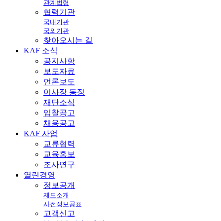
관계법령
협력기관
국내기관
국외기관
찾아오시는 길
KAF
소식
공지사항
보도자료
언론보도
이사장 동정
재단소식
입찰공고
채용공고
KAF
사업
교류협력
교육홍보
조사연구
열린
경영
정보공개
제도소개
사전정보공표
고객신고