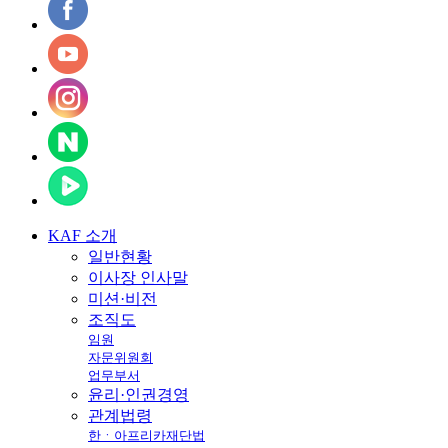
KAF
소개
일반현황
이사장 인사말
미션·비전
조직도
임원
자문위원회
업무부서
윤리·인권경영
관계법령
한ㆍ아프리카재단법