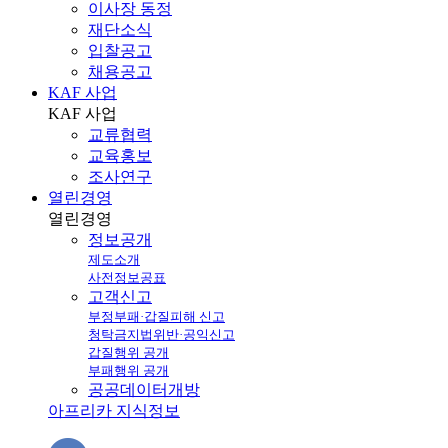
이사장 동정
재단소식
입찰공고
채용공고
KAF 사업
KAF
사업
교류협력
교육홍보
조사연구
열린경영
열린
경영
정보공개
제도소개
사전정보공표
고객신고
부정부패·갑질피해 신고
청탁금지법위반·공익신고
갑질행위 공개
부패행위 공개
공공데이터개방
아프리카 지식정보