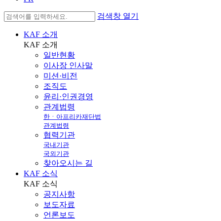
검색창 열기
KAF 소개
KAF
소개
일반현황
이사장 인사말
미션·비전
조직도
윤리·인권경영
관계법령
한ㆍ아프리카재단법
관계법령
협력기관
국내기관
국외기관
찾아오시는 길
KAF 소식
KAF
소식
공지사항
보도자료
언론보도