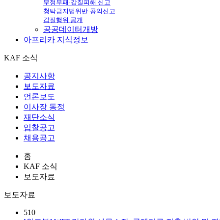
부정부패·갑질피해 신고
청탁금지법위반·공익신고
갑질행위 공개
공공데이터개방
아프리카
지식정보
KAF 소식
공지사항
보도자료
언론보도
이사장 동정
재단소식
입찰공고
채용공고
홈
KAF 소식
보도자료
보도자료
510