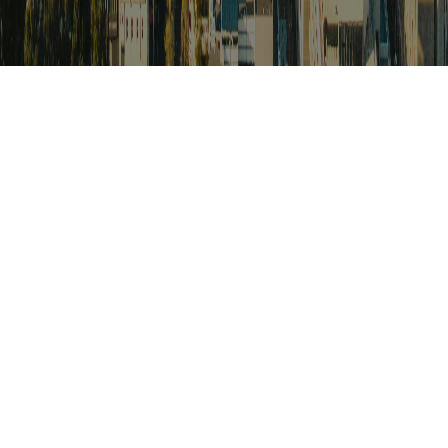
검색
아프리카 포커스
아프리카 주요이슈 브리핑
월드컵
카보베르데
K-컬처