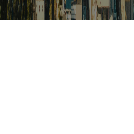
검색
아프리카 포커스
아프리카 주요이슈 브리핑
월드컵
카보베르데
K-컬처